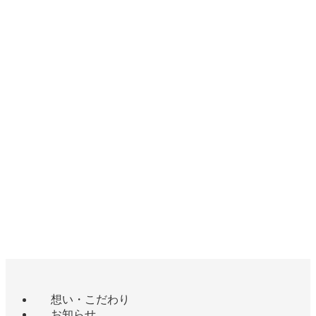
塩分、辛さともに柔らかく、爽やかな柚子の香りと優しい味
が人気の明太子です。
柚子明太子
商品案内
宗像プロジェクト
トップページへ
想い・こだわり
お知らせ