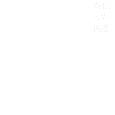
を使
った
商品
ホーム
商品案内
地域の特産品を使った商品
商品を通じて地域の魅力ある特産品を
知っていただきたい