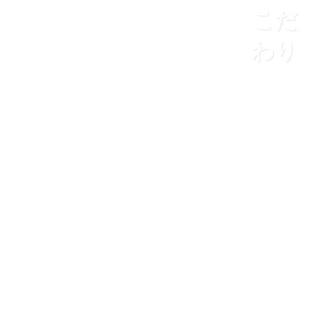
こだ
わり
ホーム
想い・こだわり
千の想いと
海の恵みに感謝
大切な人にこそ贈りたくなる
美味しくて安心な辛子めんたいこを
作っていきます。